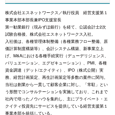
株式会社エスネットワークス／執行役員 経営支援第１
事業本部本部長兼IPO支援室長
第一勧業銀行（現みずほ銀行）を経て、公認会計士2次
試験合格後、株式会社エスネットワークス入社。
入社後は、各種管理体制整備（各種業務フロー整備、原
価計算制度構築等）、会計システム構築、新事業立上
げ、M&Aにおける各種手続実行（デューデリジェンス、
バリュエーション、エグゼキューション）、PMI、各種
資金調達（デット/エクイティ）、IPO（株式公開）実
務、経営計画策定、再生計画策定等多数の案件に関与。
当社は創業から一貫して顧客企業に対し、「常駐」とい
う形態でコンサルテーションを実施しており、これまで
社内で培ったノウハウを集約し、主にプライベート・エ
クイティ投資先にサービスを提供している経営支援第１
事業本部を統括している。