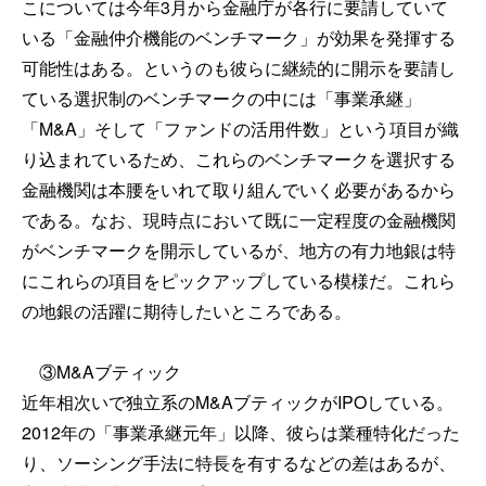
こについては今年3月から金融庁が各行に要請していて
いる「金融仲介機能のベンチマーク」が効果を発揮する
可能性はある。というのも彼らに継続的に開示を要請し
ている選択制のベンチマークの中には「事業承継」
「M&A」そして「ファンドの活用件数」という項目が織
り込まれているため、これらのベンチマークを選択する
金融機関は本腰をいれて取り組んでいく必要があるから
である。なお、現時点において既に一定程度の金融機関
がベンチマークを開示しているが、地方の有力地銀は特
にこれらの項目をピックアップしている模様だ。これら
の地銀の活躍に期待したいところである。
③M&Aブティック
近年相次いで独立系のM&AブティックがIPOしている。
2012年の「事業承継元年」以降、彼らは業種特化だった
り、ソーシング手法に特長を有するなどの差はあるが、