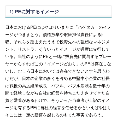
1) PEに対するイメージ
日本におけるPEにはやはりいまだに「ハゲタカ」のイメ
ージがつきまとう。債権放棄や瑕疵担保責任による回
収、それらを踏まえたうえで投資先への強烈なマネジメ
ント、リストラ、そういったイメージが過度に先行して
いる。当社のようにPEと一緒に投資先に関与するプレー
ヤーからすればこの「イメージどおり」のPEは存在しな
いし、むしろ日本においては存在できないとすら思うわ
けだが、日本の企業の多くを占める中堅中小企業の社長
は戦後の高度経済成長、バブル、バブル崩壊を数十年の
間で経験しながら自社の経営を持ちこたえさせてきた自
負と愛着があるわけで、そういった当事者が上記のイメ
ージを有するPEに自社の経営を任せるかといえばやはり
そこには一定の躊躇を感じるのもまた事実であろう。