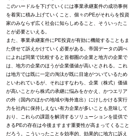
このハードルを下げていくには事業承継案件の成功事例
を着実に積み上げていくこと、個々のPEがそれらを投資
家のみならず広く社会に知らしめること、そういったこ
とが必要といえる。
また、事業承継案件にPE投資が有効に機能することもま
た併せて訴えかけていく必要がある。帝国データの調べ
によれば同業で比較すると首都圏の企業と地方の企業で
は、地方の企業のほうが企業価値が高いとされる。これ
は地方では既に一定の淘汰が既に目途がついているため
といわれているが、それはすなわち、企業（株式）価値
が高いことから株式の承継に悩みをかかえ、かつエリア
の外（国内のほかの地域や海外進出）にけしかける実行
力を社内に保持しえない有力企業が多いことも意味して
おり、これらの課題を解消するソリューションを提供で
きるPEの存在は今後ますます重要性が高まってくること
だろう。こういったことを効率的、効果的に地方に訴え