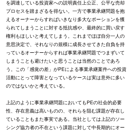
を調達している投資家への説明責任上公正、公平な売却
プロセスを踏まざるを得ない。一方で事業承継問題を抱
えるオーナーからすればいきなり多大なポーションを獲
られてしまうことに対する抵抗感や、最終的に買い戻す
権利もほしいと考えてしまう。これまでほぼ自分一人の
意思決定で、それなりの規模に成長させてきた自負を持
っているオーナーからすれば事業承継問題でつまずいて
しまうことも避けたいと思うことは当然のことであろ
う。この「感覚の差」がPEによる事業承継案件への投資
活動にとって障害となっているケースは実は意外に多い
のではないかと考えている。
上記のように事業承継問題においてもPEの社会的必要
性、存在意義は高いものの、それらを阻む課題が存在し
ていることもまた事実である。当社としては上記のソー
シング協力者の不在という課題に対して中長期的にオー