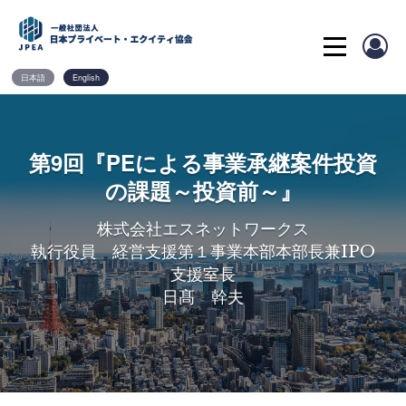
Skip
to
content
日本語
English
第9回『PEによる事業承継案件投資
の課題～投資前～』
株式会社エスネットワークス
執行役員 経営支援第１事業本部本部長兼IPO
支援室長
日髙 幹夫