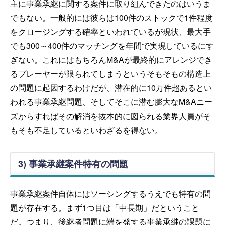
主に事業承継に関する案件に取り組んできたのはいうま
でもない。一般的には彼らは100件のストックで1件程度
をクロージングする確率といわれているが現状、最大手
でも300～400件のマッチングを年間で実現しているにす
ぎない。これにはもちろんM&Aが最終的にアレンジでき
るプレーヤーが限られてしまうというそもそもの構造上
の問題に起因するわけだが、潜在的に10万件超あるとい
われる事業承継問題、そしてそこに潜む膨大なM&Aニー
ズからすればその解消を抜本的に図られる業界人員がそ
もそも不足しているといわざるを得ない。
3) 事業承継案件特有の問題
事業承継案件自体にはソーシングするうえでも特有の問
題が存在する。まず1つ目は「中長期」だということ
だ。つまり、後継者問題に端を発する事業承継の課題に