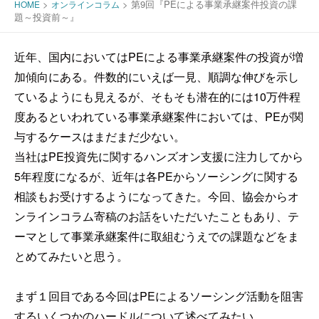
>
>
第9回『PEによる事業承継案件投資の課
HOME
オンラインコラム
題～投資前～』
近年、国内においてはPEによる事業承継案件の投資が増
加傾向にある。件数的にいえば一見、順調な伸びを示し
ているようにも見えるが、そもそも潜在的には10万件程
度あるといわれている事業承継案件においては、PEが関
与するケースはまだまだ少ない。
当社はPE投資先に関するハンズオン支援に注力してから
5年程度になるが、近年は各PEからソーシングに関する
相談もお受けするようになってきた。今回、協会からオ
ンラインコラム寄稿のお話をいただいたこともあり、テ
ーマとして事業承継案件に取組むうえでの課題などをま
とめてみたいと思う。
まず１回目である今回はPEによるソーシング活動を阻害
するいくつかのハードルについて述べてみたい。