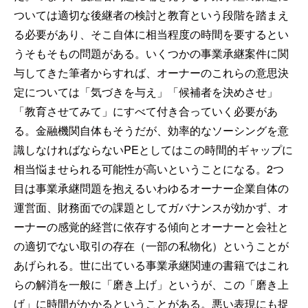
ついては適切な後継者の検討と教育という段階を踏まえ
る必要があり、そこ自体に相当程度の時間を要するとい
うそもそもの問題がある。いくつかの事業承継案件に関
与してきた筆者からすれば、オーナーのこれらの意思決
定については「気づきを与え」「候補者を決めさせ」
「教育させてみて」にすべて付き合っていく必要があ
る。金融機関自体もそうだが、効率的なソーシングを意
識しなければならないPEとしてはこの時間的ギャップに
相当悩ませられる可能性が高いということになる。2つ
目は事業承継問題を抱えるいわゆるオーナー企業自体の
運営面、財務面での課題としてガバナンスが効かず、オ
ーナーの感覚的経営に依存する傾向とオーナーと会社と
の適切でない取引の存在（一部の私物化）ということが
あげられる。世に出ている事業承継関連の書籍ではこれ
らの解消を一般に「磨き上げ」というが、この「磨き上
げ」に時間がかかるということがある。悪い表現にも捉