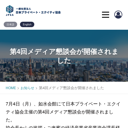
Skip
to
content
日本語
English
第4回メディア懇談会が開催されま
した
>
>
第4回メディア懇談会が開催されました
HOME
お知らせ
7月4日（月）、如水会館にて日本プライベート・エクイ
ティ協会主催の第4回メディア懇談会が開催されまし
た。
協会長からの挨拶・ご来賓の経済産業省産業資金課長様