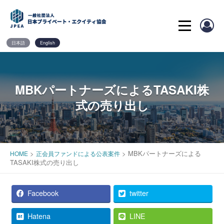
Skip
to
content
日本語
English
MBKパートナーズによるTASAKI株
式の売り出し
>
>
MBKパートナーズによる
HOME
正会員ファンドによる公表案件
TASAKI株式の売り出し
Facebook
twitter
Hatena
LINE