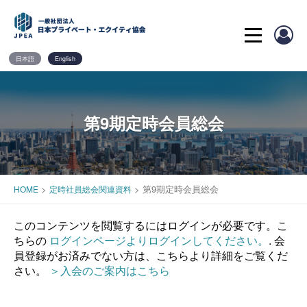
Skip
to
content
日本語
English
第9期定時会員総会
>
>
第9期定時会員総会
HOME
定時社員総会関連資料
このコンテンツを閲覧するにはログインが必要です。こ
ちらの
ログインページよりログインしてください。
. 会
員登録がお済みでない方は、こちらより詳細をご覧くだ
さい。
＞入会のご案内はこちら