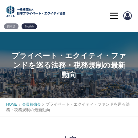
Skip
to
content
日本語
English
プライベート・エクイティ・ファ
ンドを巡る法務・税務規制の最新
動向
>
>
プライベート・エクイティ・ファンドを巡る法
HOME
会員勉強会
務・税務規制の最新動向